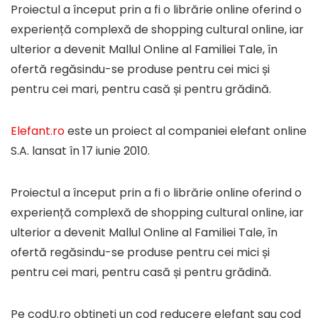
Softwear si Antivirus
Proiectul a început prin a fi o librărie online oferind o
Sport si Activitati in aer liber
experiență complexă de shopping cultural online, iar
Vacante si Excursii
ulterior a devenit Mallul Online al Familiei Tale, în
Video
ofertă regăsindu-se produse pentru cei mici și
All categories
pentru cei mari, pentru casă și pentru grădină.
Elefant.ro
este un proiect al companiei elefant online
S.A. lansat în 17 iunie 2010.
Proiectul a început prin a fi o librărie online oferind o
experiență complexă de shopping cultural online, iar
ulterior a devenit Mallul Online al Familiei Tale, în
ofertă regăsindu-se produse pentru cei mici și
pentru cei mari, pentru casă și pentru grădină.
Pe codU.ro obțineti un cod reducere elefant sau cod