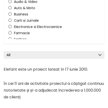
Audio & Video
Auto & Moto
Business
Carti si Jurnale
Electronice si Electrocasnice
Farmacie
Fashion
Flori si Cadouri
Home & Deco
All
Hypermarket si Cumparaturi
Jocuri
Elefant este un proiect lansat în 17 iunie 2010.
Jucarii, Copii si Bebe
Muzica si Video
În cei 11 ani de activitate proiectul a câștigat continuu
PC, Gadgets & IT
PetShop
notorietate și și-a adjudecat încrederea a 1.000.000
Sanatate, Frumusete si Ingrijire Personala
de clienți.
Servicii Financiare