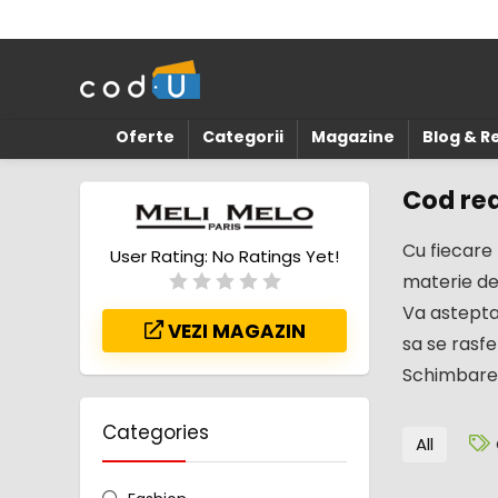
Oferte
Categorii
Magazine
Blog & 
Cod red
Cu fiecare 
User Rating:
No Ratings Yet!
materie de
Va astepta
VEZI MAGAZIN
sa se rasfe
Schimbarea
Categories
All