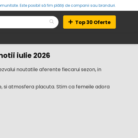
munitate. Este posibil să fim plătiți de companii sau branduri.
Top 30 Oferte
otii iulie 2026
valui noutatile aferente fiecarui sezon, in
, si atmosfera placuta. Stim ca femeile adora