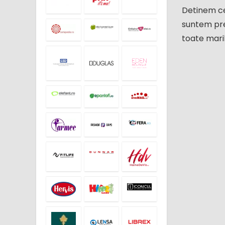
Detinem cea
suntem pre
toate maril