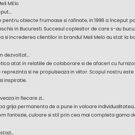
eli MElo
ut...
 pentru obiecte frumoase si rafinate, in 1998 a început p
chis in Bucuresti. Succesul coplesitor de care s-au bucurat 
 si increderea clientilor in brandul Meli Melo au stat la ba
dezvoltat...
etica atat in relatiile de colaborare si de afaceri cu furnizor
reprezinta si ne propulseaza in viitor. Scopul nostru este 
si inspiratie.
eaza in fiecare zi...
 grija permanenta de a pune in valoare individualitatea, 
em fantezie, culoare si stil prin cea mai completa gama d
tazi...