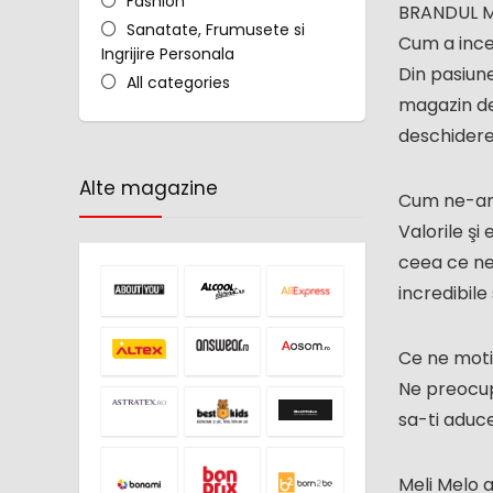
Fashion
BRANDUL M
Sanatate, Frumusete si
Cum a incep
Ingrijire Personala
Din pasiune
All categories
magazin des
deschiderea
Alte magazine
Cum ne-am 
Valorile şi 
ceea ce ne 
incredibile 
Ce ne motiv
Ne preocupa
sa-ti aduc
Meli Melo as