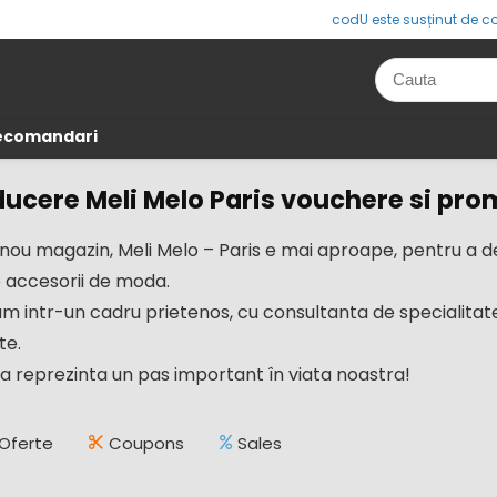
codU este susținut de co
Recomandari
ucere Meli Melo Paris vouchere si prom
nou magazin, Meli Melo – Paris e mai aproape, pentru a dez
 accesorii de moda.
m intr-un cadru prietenos, cu consultanta de specialitate
te.
 reprezinta un pas important în viata noastra!
Oferte
Coupons
Sales