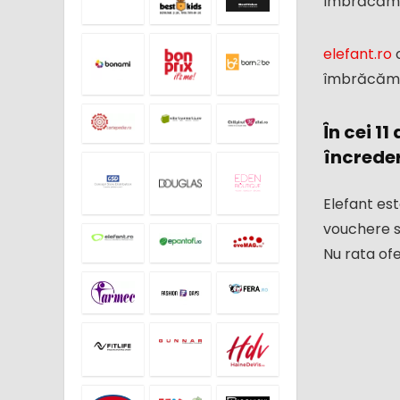
îmbrăcămint
Ingrijire Personala
Servicii Financiare
elefant.ro
c
Softwear si Antivirus
îmbrăcămint
Sport si Activitati in aer liber
Vacante si Excursii
În cei 1
Video
încreder
All categories
Elefant est
vouchere si
Nu rata of