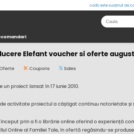
codU este susținut de co
Recomandari
ucere Elefant voucher si oferte augus
Oferte
Coupons
Sales
e un proiect lansat în 17 iunie 2010.
ni de activitate proiectul a câștigat continuu notorietate și
 început prin a fi o librărie online oferind o experiență co
lul Online al Familiei Tale, în ofertă regăsindu-se produse