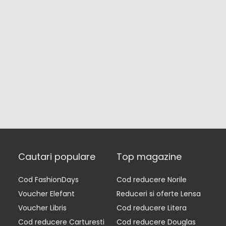
Cautari populare
Top magazine
Cod FashionDays
Cod reducere Norile
Voucher Elefant
Reduceri si oferte Lensa
Voucher Libris
Cod reducere Litera
Cod reducere Carturesti
Cod reducere Douglas