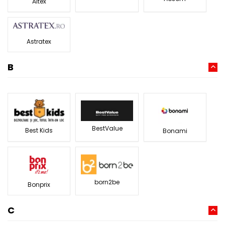
Altex
Astratex
B
BestValue
Best Kids
Bonami
born2be
Bonprix
C