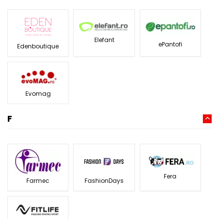
Elefant
ePantofi
Edenboutique
Evomag
F
Fera
Farmec
FashionDays