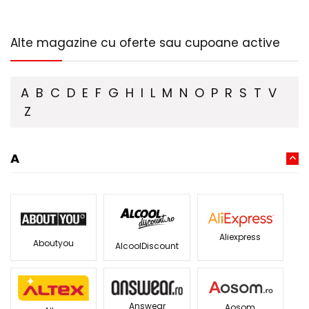
Alte magazine cu oferte sau cupoane active
A
B
C
D
E
F
G
H
I
L
M
N
O
P
R
S
T
V
Z
A
Aliexpress
Aboutyou
AlcoolDiscount
Answear
Aosom