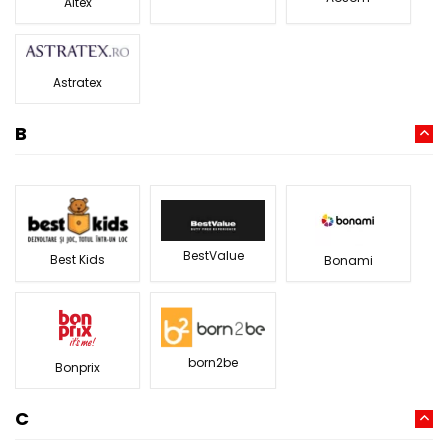
Altex
Astratex
B
BestValue
Best Kids
Bonami
born2be
Bonprix
C