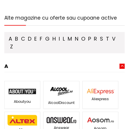
Alte magazine cu oferte sau cupoane active
A
B
C
D
E
F
G
H
I
L
M
N
O
P
R
S
T
V
Z
A
Aliexpress
Aboutyou
AlcoolDiscount
Answear
Aosom