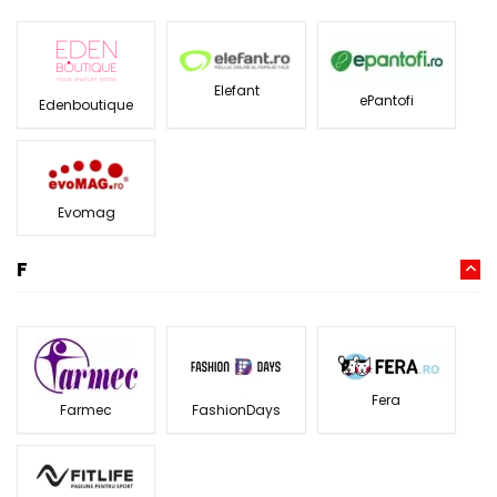
Elefant
ePantofi
Edenboutique
Evomag
F
Fera
Farmec
FashionDays