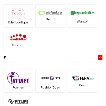
Elefant
ePantofi
Edenboutique
Evomag
F
Fera
Farmec
FashionDays