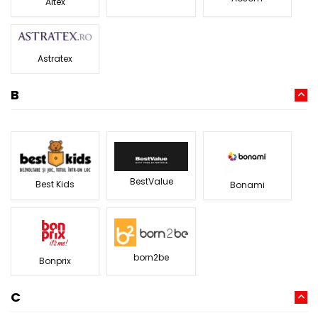
Altex
Astratex
B
BestValue
Best Kids
Bonami
born2be
Bonprix
C