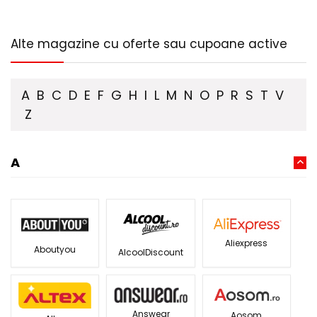
Alte magazine cu oferte sau cupoane active
A
B
C
D
E
F
G
H
I
L
M
N
O
P
R
S
T
V
Z
A
Aliexpress
Aboutyou
AlcoolDiscount
Answear
Aosom