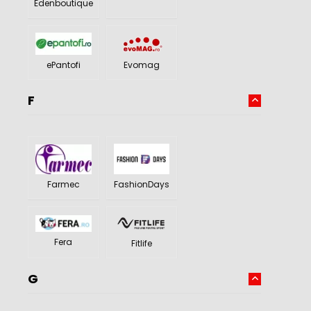
Edenboutique
Evomag
ePantofi
F
Farmec
FashionDays
Fera
Fitlife
G