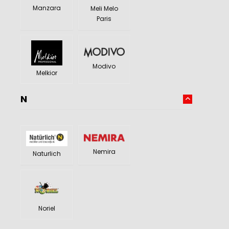
Manzara
Meli Melo
Paris
Modivo
Melkior
N
Nemira
Naturlich
Noriel