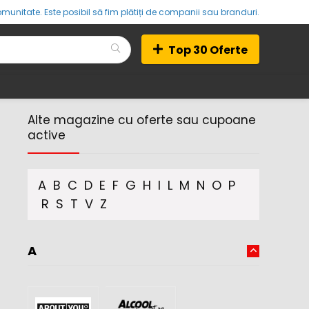
munitate. Este posibil să fim plătiți de companii sau branduri.
Top 30 Oferte
Alte magazine cu oferte sau cupoane
active
A
B
C
D
E
F
G
H
I
L
M
N
O
P
R
S
T
V
Z
A