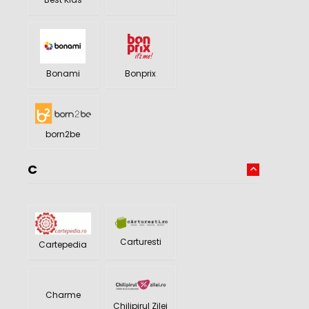
Bonami
Bonprix
born2be
C
Carturesti
Cartepedia
Charme
Chilipirul Zilei