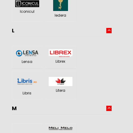
Iconicul
Iedera
L
Librex
Lensa
Litera
Libris
M