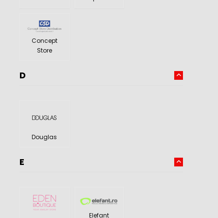
Concept
Store
D
Douglas
E
Elefant