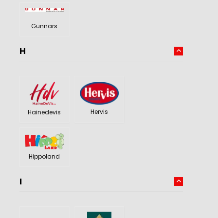
Gunnars
H
Hervis
Hainedevis
Hippoland
I