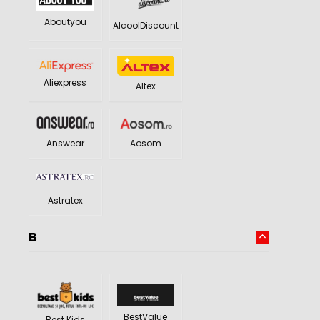
Aboutyou
AlcoolDiscount
Aliexpress
Altex
Answear
Aosom
Astratex
B
BestValue
Best Kids