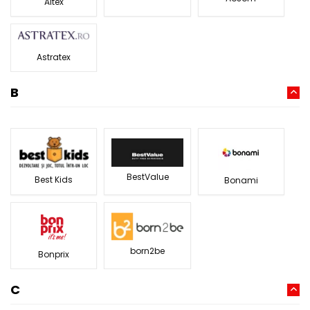
Altex
Astratex
B
BestValue
Best Kids
Bonami
born2be
Bonprix
C