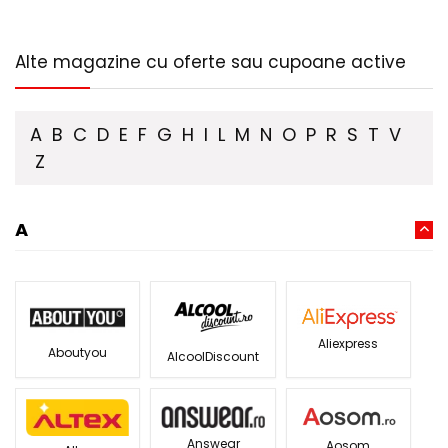
Alte magazine cu oferte sau cupoane active
A
B
C
D
E
F
G
H
I
L
M
N
O
P
R
S
T
V
Z
A
Aliexpress
Aboutyou
AlcoolDiscount
Answear
Aosom