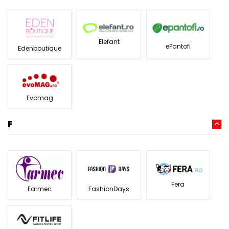
Elefant
ePantofi
Edenboutique
Evomag
F
Fera
Farmec
FashionDays