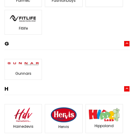
Farmec
FashionDays
Fitlife
G
Gunnars
H
Hippoland
Hainedevis
Hervis