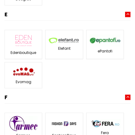
E
Elefant
ePantofi
Edenboutique
Evomag
F
Fera