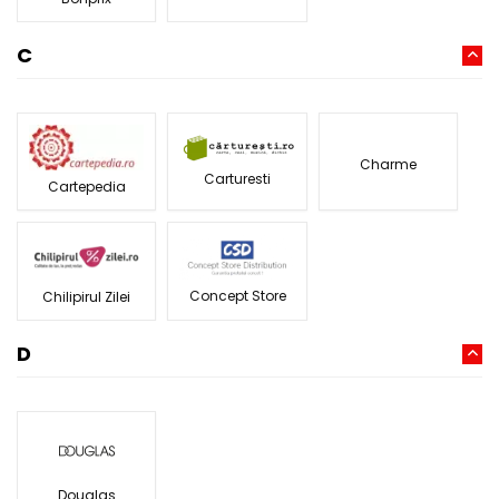
C
Charme
Carturesti
Cartepedia
Concept Store
Chilipirul Zilei
D
Douglas