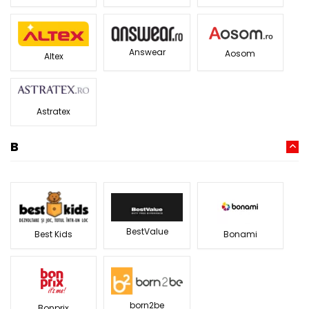
Answear
Aosom
Altex
Astratex
B
BestValue
Best Kids
Bonami
born2be
Bonprix