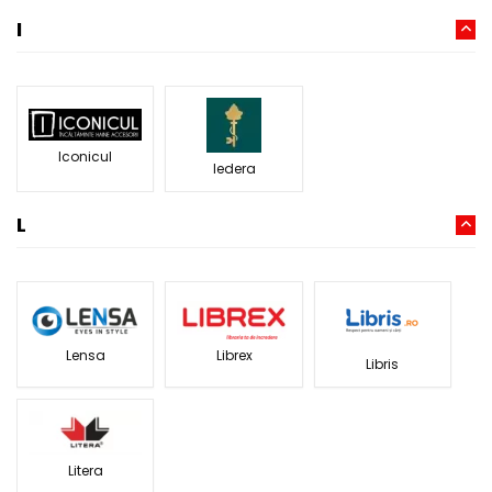
I
Iconicul
Iedera
L
Librex
Lensa
Libris
Litera