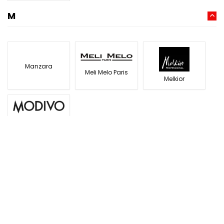
M
Manzara
Meli Melo Paris
Melkior
Modivo
N
Nemira
Naturlich
Noriel