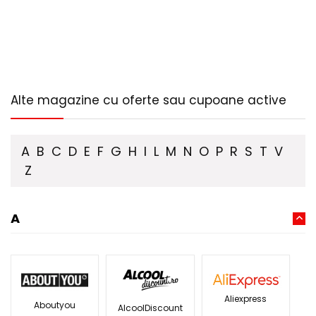
Alte magazine cu oferte sau cupoane active
A
B
C
D
E
F
G
H
I
L
M
N
O
P
R
S
T
V
Z
A
Aliexpress
Aboutyou
AlcoolDiscount