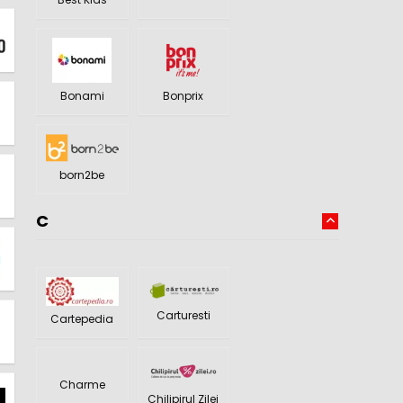
Bonami
Bonprix
born2be
C
Carturesti
Cartepedia
Charme
Chilipirul Zilei