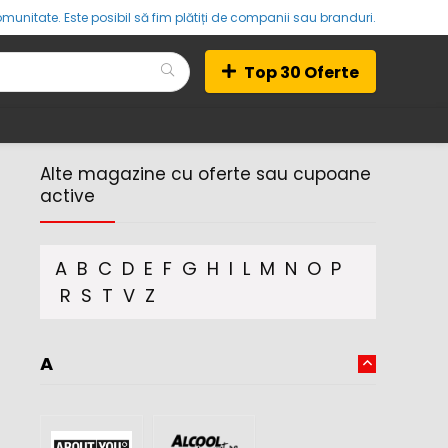
munitate. Este posibil să fim plătiți de companii sau branduri.
Top 30 Oferte
Alte magazine cu oferte sau cupoane
active
A
B
C
D
E
F
G
H
I
L
M
N
O
P
R
S
T
V
Z
A