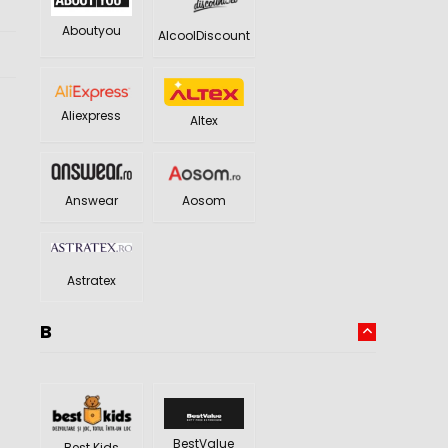
Aboutyou
AlcoolDiscount
Aliexpress
Altex
Answear
Aosom
Astratex
B
BestValue
Best Kids