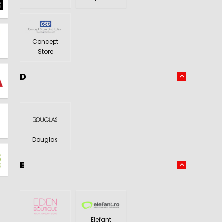
Concept
Store
D
Douglas
E
Elefant