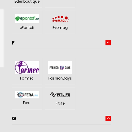
Edenboutique
Evomag
ePantofi
F
Farmec
FashionDays
Fera
Fitlife
G