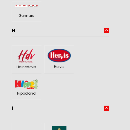
Gunnars
H
Hervis
Hainedevis
Hippoland
I