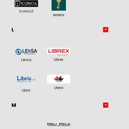
Iconicul
Iedera
L
Librex
Lensa
Litera
Libris
M