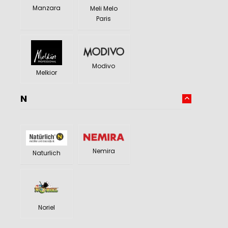
Manzara
Meli Melo
Paris
Modivo
Melkior
N
Nemira
Naturlich
Noriel