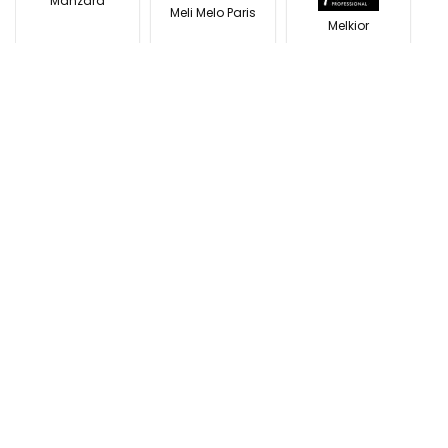
Manzara
Meli Melo Paris
Melkior
Modivo
N
Nemira
Naturlich
Noriel
O