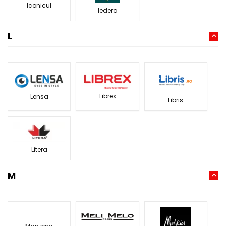
Iconicul
Iedera
L
Librex
Lensa
Libris
Litera
M