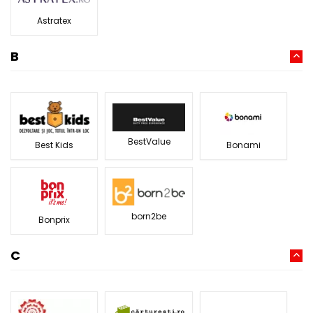
Astratex
B
BestValue
Best Kids
Bonami
born2be
Bonprix
C