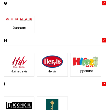
G
Gunnars
H
Hippoland
Hainedevis
Hervis
I