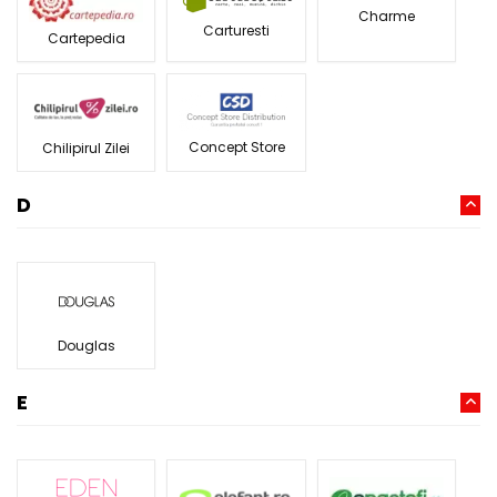
Charme
Carturesti
Cartepedia
Concept Store
Chilipirul Zilei
D
Douglas
E