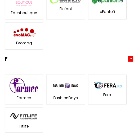
Elefant
ePantofi
Edenboutique
Evomag
F
Fera
Farmec
FashionDays
Fitlife