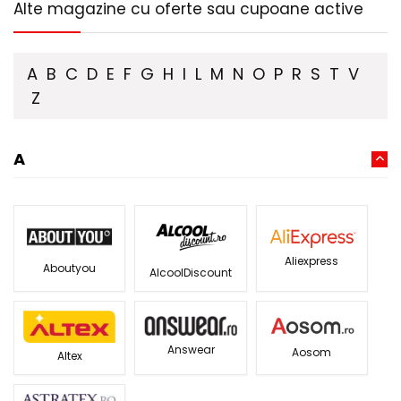
Alte magazine cu oferte sau cupoane active
A
B
C
D
E
F
G
H
I
L
M
N
O
P
R
S
T
V
Z
A
Aliexpress
Aboutyou
AlcoolDiscount
Answear
Aosom
Altex