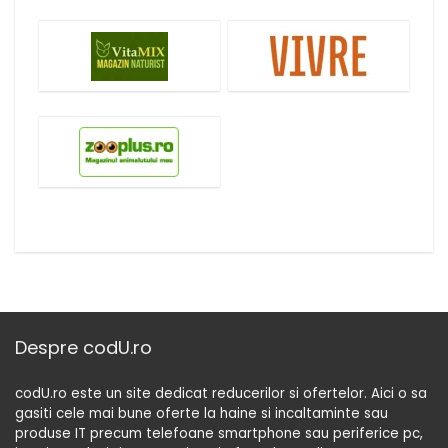
Despre codU.ro
codU.ro este un site dedicat reducerilor si ofertelor. Aici o sa
gasiti cele mai bune oferte la haine si incaltaminte sau
produse IT precum telefoane smartphone sau periferice pc,