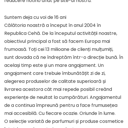
reducere notino aflat pe site-ul nostru.
Suntem deja cu voi de 16 ani
Călătoria noastră a început în anul 2004 în
Republica Cehă. De la începutul activității noastre,
obiectivul principal a fost să facem Europa mai
frumoasă. Toți cei 13 milioane de clienți mulțumiți,
sunt dovada că ne îndreptăm într-o direcție bună. În
același timp este și un mare angajament. Un
angajament care trebuie îmbunătățit zi de zi,
alegerea produselor de calitate superioară și
livrarea acestora cât mai repede posibil creând
experiențe de neuitat la cumpărături. Angajamentul
de a continua împreună pentru a face frumusețea
mai accesibilă. Cu fiecare ocazie. Oriunde în lume.
O selecție variată de parfumuri și produse cosmetice