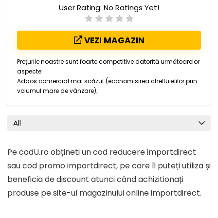
User Rating:
No Ratings Yet!
VEZI MAGAZIN
Prețurile noastre sunt foarte competitive datorită următoarelor
aspecte:
Adaos comercial mai scăzut (economisirea cheltuielilor prin
volumul mare de vânzare);
All
Pe codU.ro obțineti un cod reducere importdirect
sau cod promo importdirect, pe care îl puteți utiliza și
beneficia de discount atunci când achizitionați
produse pe site-ul magazinului online importdirect.