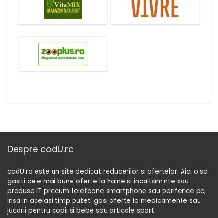
Despre codU.ro
codU.ro este un site dedicat reducerilor si ofertelor. Aici o sa
gasiti cele mai bune oferte la haine si incaltaminte sau
produse IT precum telefoane smartphone sau periferice pc,
insa in acelasi timp puteti gasi oferte la medicamente sau
jucarii pentru copii si bebe sau articole sport.