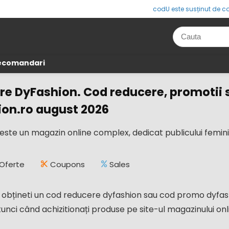
codU este susținut de co
Recomandari
e DyFashion. Cod reducere, promotii s
ion.ro august 2026
este un magazin online complex, dedicat publicului femin
Oferte
Coupons
Sales
obțineti un cod reducere dyfashion sau cod promo dyfashion
unci când achizitionați produse pe site-ul magazinului onl