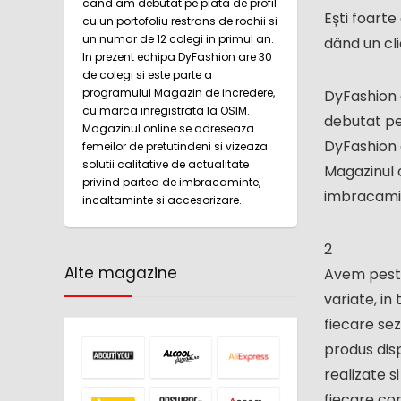
cand am debutat pe piata de profil
Ești foart
cu un portofoliu restrans de rochii si
un numar de 12 colegi in primul an.
dând un cli
In prezent echipa DyFashion are 30
de colegi si este parte a
programului Magazin de incredere,
DyFashion 
cu marca inregistrata la OSIM.
debutat pe 
Magazinul online se adreseaza
DyFashion 
femeilor de pretutindeni si vizeaza
solutii calitative de actualitate
Magazinul o
privind partea de imbracaminte,
imbracamin
incaltaminte si accesorizare.
2
Alte magazine
Avem peste 
variate, in
fiecare sez
produs disp
realizate 
fiecare com