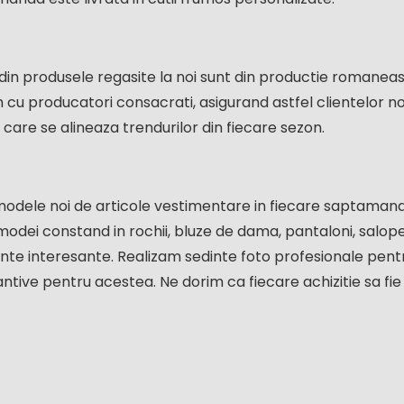
din produsele regasite la noi sunt din productie romaneasc
u producatori consacrati, asigurand astfel clientelor noa
 care se alineaza trendurilor din fiecare sezon.
odele noi de articole vestimentare in fiecare saptamana
odei constand in rochii, bluze de dama, pantaloni, salope
te interesante. Realizam sedinte foto profesionale pentru
tive pentru acestea. Ne dorim ca fiecare achizitie sa fie 