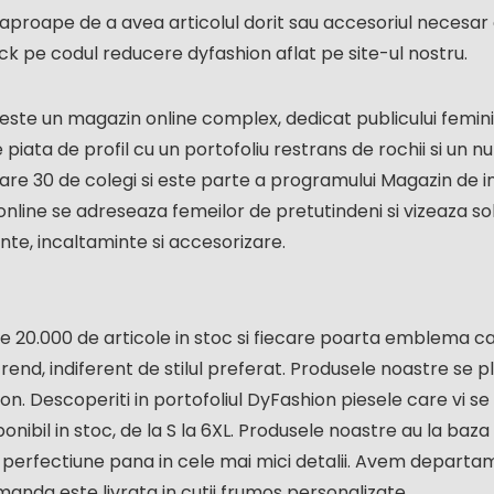
e aproape de a avea articolul dorit sau accesoriul neces
ck pe codul reducere dyfashion aflat pe site-ul nostru.
este un magazin online complex, dedicat publicului femin
piata de profil cu un portofoliu restrans de rochii si un n
are 30 de colegi si este parte a programului Magazin de i
nline se adreseaza femeilor de pretutindeni si vizeaza solu
te, incaltaminte si accesorizare.
20.000 de articole in stoc si fiecare poarta emblema cali
 trend, indiferent de stilul preferat. Produsele noastre se pl
on. Descoperiti in portofoliul DyFashion piesele care vi 
onibil in stoc, de la S la 6XL. Produsele noastre au la baz
si perfectiune pana in cele mai mici detalii. Avem depart
anda este livrata in cutii frumos personalizate.