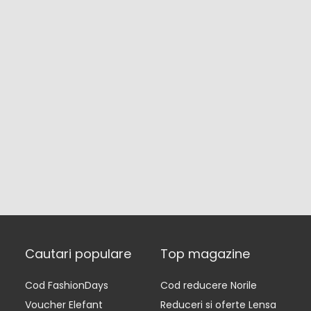
Cautari populare
Top magazine
Cod FashionDays
Cod reducere Norile
Voucher Elefant
Reduceri si oferte Lensa