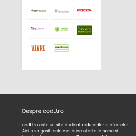
Despre codU.ro
codU.ro este un site dedicat reducerilor si ofertelor.
Aici o sa gasiti cele mai bune oferte la haine si