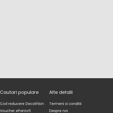
Cautari populare
Alte detalii
Cod reducere Decathlon
Termeni si conditii
Voucher ePantofi
Despre noi