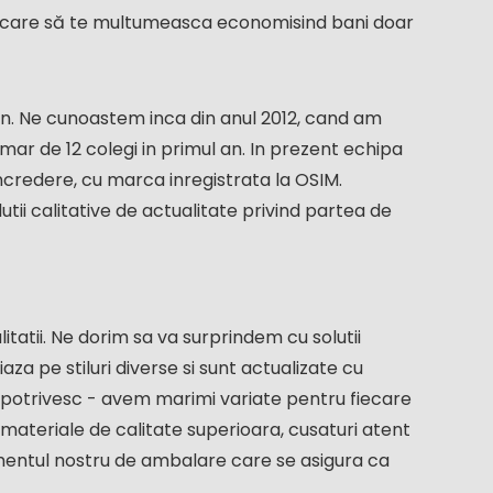
ar care să te multumeasca economisind bani doar
in. Ne cunoastem inca din anul 2012, cand am
umar de 12 colegi in primul an. In prezent echipa
ncredere, cu marca inregistrata la OSIM.
tii calitative de actualitate privind partea de
tatii. Ne dorim sa va surprindem cu solutii
iaza pe stiluri diverse si sunt actualizate cu
se potrivesc - avem marimi variate pentru fiecare
a materiale de calitate superioara, cusaturi atent
amentul nostru de ambalare care se asigura ca