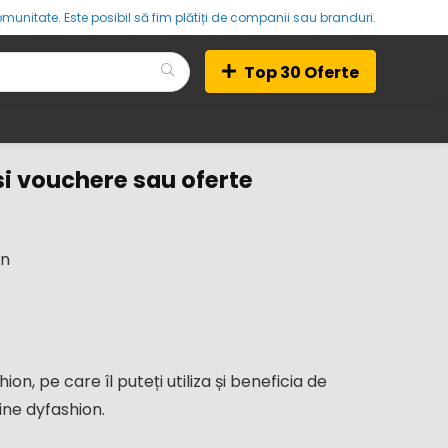
munitate. Este posibil să fim plătiți de companii sau branduri.
Top 30 Oferte
i vouchere sau oferte
in
, pe care îl puteți utiliza și beneficia de
ine dyfashion.