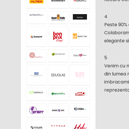
4
Peste 90% 
Colaboram c
elegante si
5
Venim cu m
din lumea m
imbracamin
reprezentan