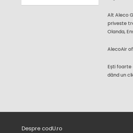
Alt Aleco 
priveste t
Olanda, En
AlecoAir of
Ești foart
dând un cli
Despre codU.ro