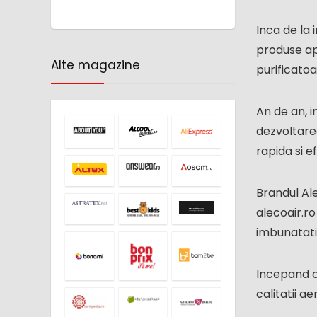
Inca de la
produse ap
Alte magazine
purificato
An de an, i
dezvoltarea
rapida si e
Brandul Ale
alecoair.r
imbunatatir
Incepand c
calitatii a