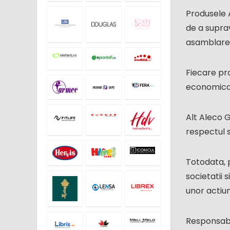
Produsele A
de a suprav
asamblare 
Fiecare pr
economica,
Alt Aleco G
respectul s
Totodata, p
societatii 
unor actiun
Responsabi