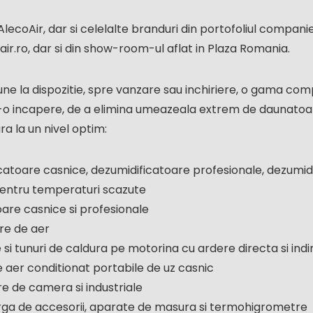
lecoAir, dar si celelalte branduri din portofoliul companie
ir.ro, dar si din show-room-ul aflat in Plaza Romania.
ne la dispozitie, spre vanzare sau inchiriere, o gama comp
r-o incapere, de a elimina umeazeala extrem de daunatoa
a la un nivel optim:
catoare casnice, dezumidificatoare profesionale, dezumidi
 pentru temperaturi scazute
oare casnice si profesionale
are de aer
si tunuri de caldura pe motorina cu ardere directa si indi
 aer conditionat portabile de uz casnic
re de camera si industriale
ga de accesorii, aparate de masura si termohigrometre