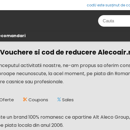
codU este susținut de co
Recomandari
 Vouchere si cod de reducere Alecoair.
 inceputul activitatii noastre, ne-am propus sa oferim 
roape necunoscute, la acel moment, pe piata din Romania
are casnice sau profesionale.
Oferte
Coupons
Sales
ste un brand 100% romanesc ce apartine Alt Aleco Group,
e piata locala din anul 2006.