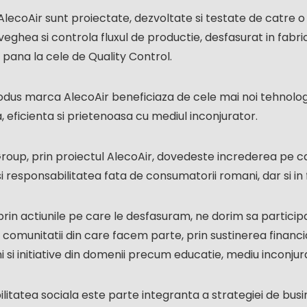
lecoAir sunt proiectate, dezvoltate si testate de catre o 
eghea si controla fluxul de productie, desfasurat in fabr
pana la cele de Quality Control.
odus marca AlecoAir beneficiaza de cele mai noi tehnologi
 eficienta si prietenoasa cu mediul inconjurator.
roup, prin proiectul AlecoAir, dovedeste increderea pe car
i responsabilitatea fata de consumatorii romani, dar si in 
rin actiunile pe care le desfasuram, ne dorim sa particip
si comunitatii din care facem parte, prin sustinerea financ
i si initiative din domenii precum educatie, mediu inconjura
litatea sociala este parte integranta a strategiei de bus