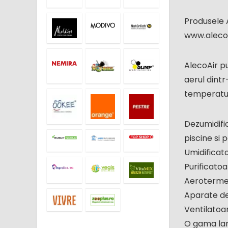
Produsele A
www.alecoa
AlecoAir pu
aerul dint
temperatur
Dezumidifi
piscine si
Umidificat
Purificato
Aeroterme 
Aparate de
Ventilatoa
O gama lar