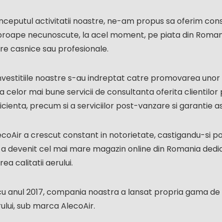
 inceputul activitatii noastre, ne-am propus sa oferim 
roape necunoscute, la acel moment, pe piata din Romania
are casnice sau profesionale.
nvestitiile noastre s-au indreptat catre promovarea unor 
 celor mai bune servicii de consultanta oferita clientilor 
ficienta, precum si a serviciilor post-vanzare si garantie 
coAir a crescut constant in notorietate, castigandu-si po
o a devenit cel mai mare magazin online din Romania dedi
ea calitatii aerului.
u anul 2017, compania noastra a lansat propria gama de p
erului, sub marca AlecoAir.