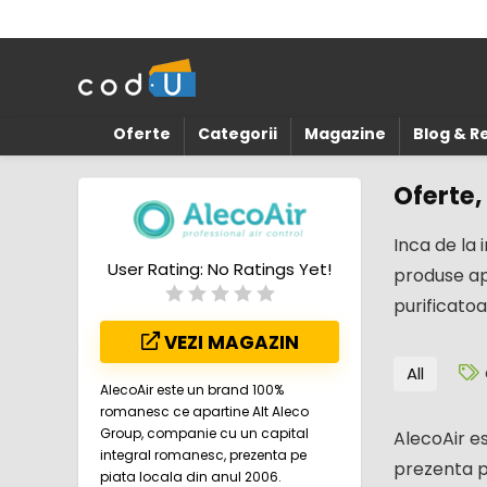
Oferte
Categorii
Magazine
Blog & 
Oferte,
Inca de la
User Rating:
No Ratings Yet!
produse ap
purificato
VEZI MAGAZIN
All
AlecoAir este un brand 100%
romanesc ce apartine Alt Aleco
Group, companie cu un capital
AlecoAir e
integral romanesc, prezenta pe
prezenta p
piata locala din anul 2006.