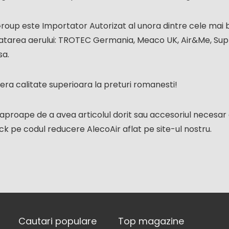
Group este Importator Autorizat al unora dintre cele mai
ratarea aerului: TROTEC Germania, Meaco UK, Air&Me, Supr
sa.
era calitate superioara la preturi romanesti!
e aproape de a avea articolul dorit sau accesoriul neces
ck pe codul reducere AlecoAir aflat pe site-ul nostru.
Cautari populare
Top magazine