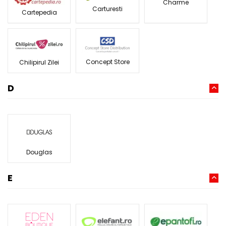
Charme
Carturesti
Cartepedia
Concept Store
Chilipirul Zilei
D
Douglas
E