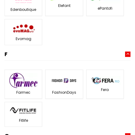
Elefant
ePantofi
Edenboutique
Evomag
F
Fera
Farmec
FashionDays
Fitlife