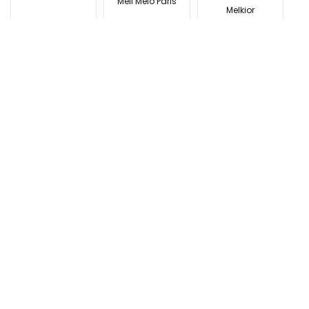
Meli Melo Paris
Melkior
Modivo
N
Nemira
Naturlich
Noriel
O