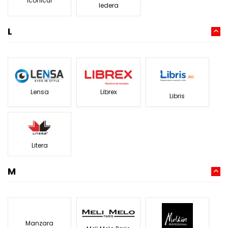
Iconicul
Iedera
L
Librex
Lensa
Libris
Litera
M
Manzara