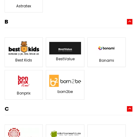
Astratex
B
BestValue
Best Kids
Bonami
born2be
Bonprix
C