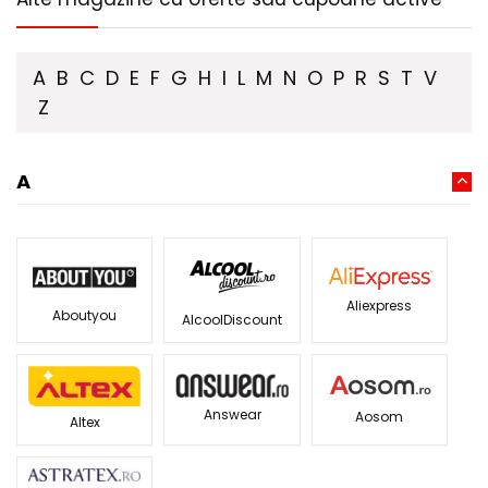
A
B
C
D
E
F
G
H
I
L
M
N
O
P
R
S
T
V
Z
A
Aliexpress
Aboutyou
AlcoolDiscount
Answear
Aosom
Altex