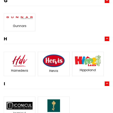
G
Gunnars
H
Hippoland
Hainedevis
Hervis
I