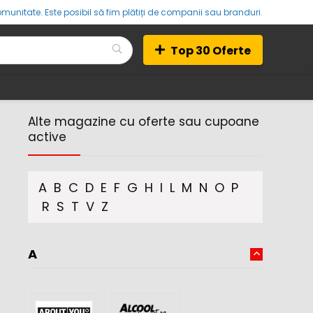
munitate. Este posibil să fim plătiți de companii sau branduri.
Top 30 Oferte
Alte magazine cu oferte sau cupoane
active
A
B
C
D
E
F
G
H
I
L
M
N
O
P
R
S
T
V
Z
A