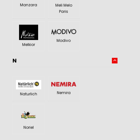
Manzara
Meli Melo
Paris
Modivo
Melkior
N
Nemira
Naturlich
Noriel