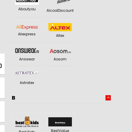
Aboutyou
AlcoolDiscount
Aliexpress
Altex
Answear
Aosom
Astratex
B
BestValue
Best Kids