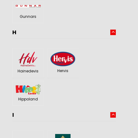
Gunnars
H
Hervis
Hainedevis
Hippoland
I