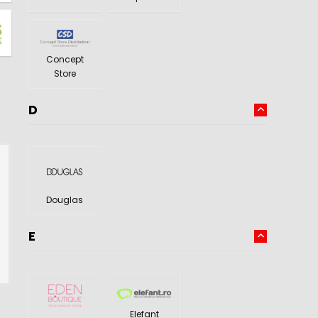
Concept
Store
D
Douglas
E
Elefant