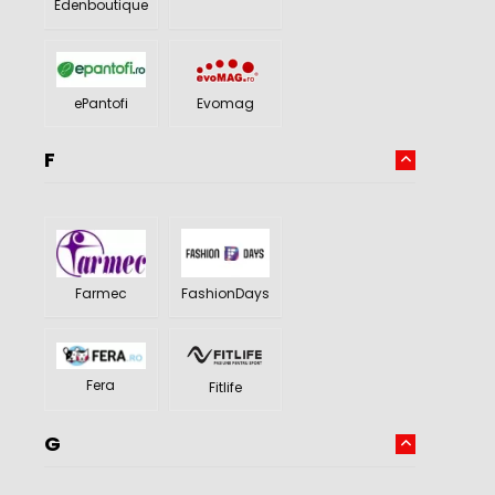
Edenboutique
Evomag
ePantofi
F
Farmec
FashionDays
Fera
Fitlife
G