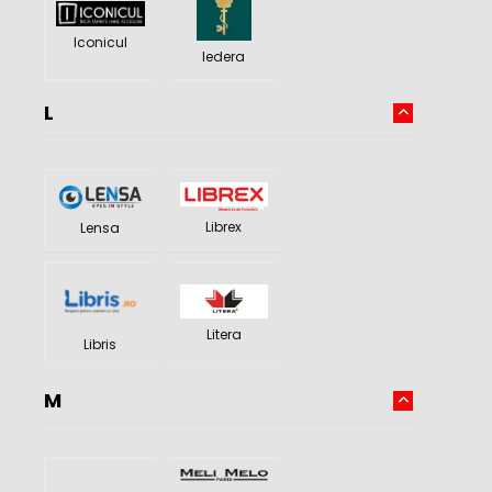
Iconicul
Iedera
L
Librex
Lensa
Litera
Libris
M