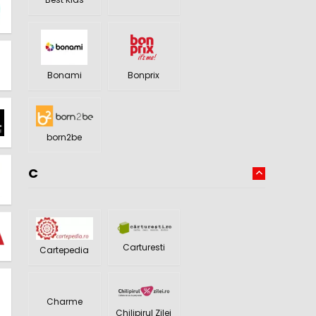
Bonami
Bonprix
born2be
C
Carturesti
Cartepedia
Charme
Chilipirul Zilei