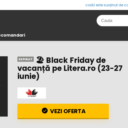
codU este susținut de co
Recomandari
🏖️ Black Friday de
EXPIRAT
vacanță pe Litera.ro (23-27
iunie)
VEZI OFERTA