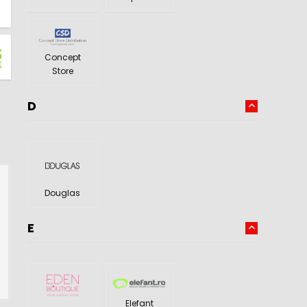
Concept
Store
D
Douglas
E
Elefant