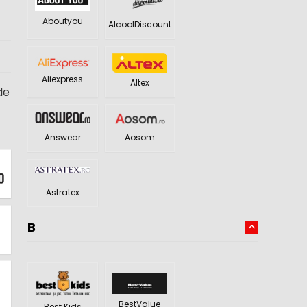
Aboutyou
AlcoolDiscount
Aliexpress
Altex
de
Answear
Aosom
Astratex
B
BestValue
Best Kids