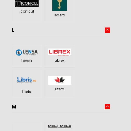
Iconicul
Iedera
L
Librex
Lensa
Litera
Libris
M