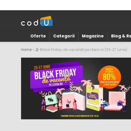
Oferte
Categorii
Magazine
Blog & 
Home
»
🏖️ Black Friday de vacanță pe Litera.ro (23-27 iunie)