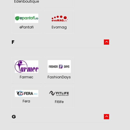
Edenboutique
Evomag
ePantofi
F
Farmec
FashionDays
Fera
Fitlife
G