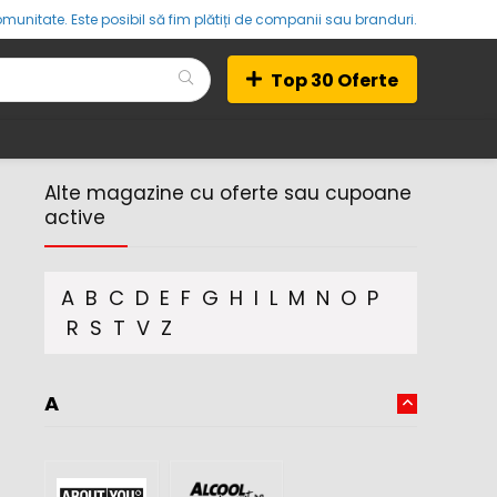
munitate. Este posibil să fim plătiți de companii sau branduri.
Top 30 Oferte
Alte magazine cu oferte sau cupoane
active
A
B
C
D
E
F
G
H
I
L
M
N
O
P
R
S
T
V
Z
A