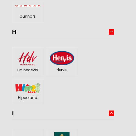
Gunnars
H
Hervis
Hainedevis
Hippoland
I