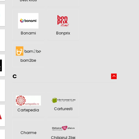
Bonami
Bonprix
born2be
C
Carturesti
Cartepedia
Charme
Chilipirul Zilei