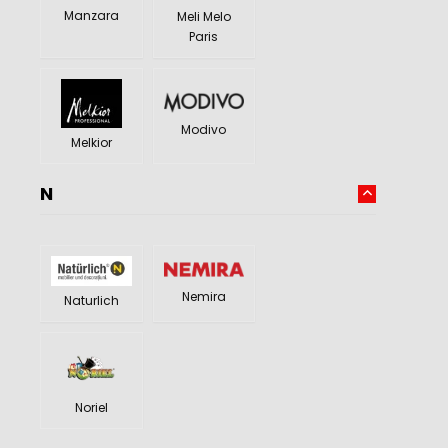
Manzara
Meli Melo
Paris
Modivo
Melkior
N
Nemira
Naturlich
Noriel